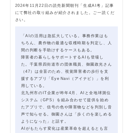
2024年11月22日の読売新聞朝刊「生成AI考」記事
にて弊社の取り組みが紹介されました。ご一読くだ
さい。
「AIの活用は急拡大している。事務作業はも
ちろん、農作物の最適な収穫時期を判定し、人
間の判断を手助けするケースもある。
障害者の暮らしをサポートするAIも登場し
た。千葉県四街道市の団体職員、御園政光さん
（47）は全盲のため、視覚障害者の歩行を支
援するアプリ「Eye Navi（アイナビ）」を利
用している。
北九州市のIT企業が昨年4月、AIと全地球測位
システム（GPS）を組み合わせて提供を始め
たアプリで、信号の色や障害物などを判別し音
声で知らせる。御園さんは「歩くのを楽しめる
ようになった」と話す。
AIがもたらす変化は産業革命を超えるとも言