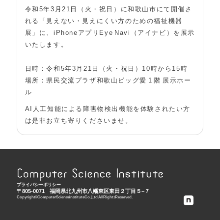
令和5年3月21日（火・祝日）に和歌山市にて開催さ
れる「見えない・見えにくい方のための福祉機器
展」に、iPhoneアプリEye Navi（アイナビ）を展示
いたします。
日時：令和5年3月21日（火・祝日）10時から15時
場所：県民交流プラザ和歌山ビッグ愛 1 階 展示ホー
ル
AI人工知能による障害物検出機能を体験されたい方
は是非お立ち寄りくださいませ。
プライバシーポリシー
〒805-0071
福岡県北九州市八幡東区東田２丁目５−７
Copyright © Computer Science Institute Co., Ltd. All Rights Reserved.