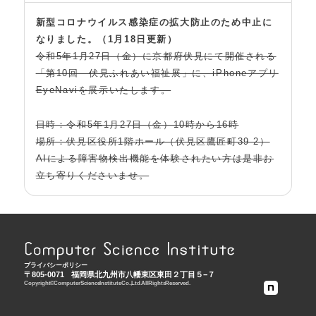
新型コロナウイルス感染症の拡大防止のため中止に
なりました。（1月18日更新）
令和5年1月27日（金）に京都府伏見にて開催される
「第10回 伏見ふれあい福祉展」に、iPhoneアプリ
EyeNaviを展示いたします。
日時：令和5年1月27日（金）10時から16時
場所：伏見区役所1階ホール（伏見区鷹匠町39-2）
AIによる障害物検出機能を体験されたい方は是非お
立ち寄りくださいませ。
プライバシーポリシー
〒805-0071
福岡県北九州市八幡東区東田２丁目５−７
Copyright © Computer Science Institute Co., Ltd. All Rights Reserved.